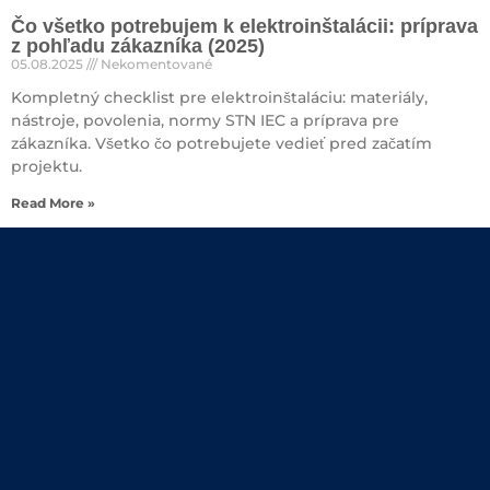
Čo všetko potrebujem k elektroinštalácii: príprava
z pohľadu zákazníka (2025)
05.08.2025
Nekomentované
Kompletný checklist pre elektroinštaláciu: materiály,
nástroje, povolenia, normy STN IEC a príprava pre
zákazníka. Všetko čo potrebujete vedieť pred začatím
projektu.
Read More »